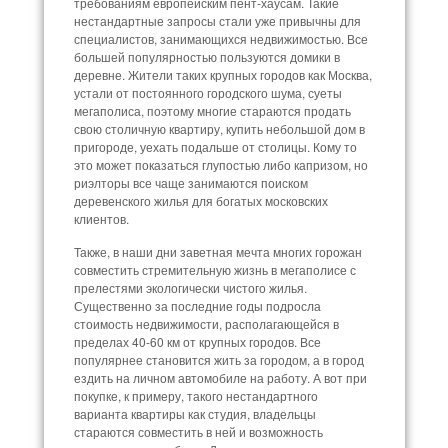
требованиям европейским пент-хаусам. Такие
нестандартные запросы стали уже привычны для
специалистов, занимающихся недвижимостью. Все
большей популярностью пользуются домики в
деревне. Жители таких крупных городов как Москва,
устали от постоянного городского шума, суеты
мегаполиса, поэтому многие стараются продать
свою столичную квартиру, купить небольшой дом в
пригороде, уехать подальше от столицы. Кому то
это может показаться глупостью либо капризом, но
риэлторы все чаще занимаются поиском
деревенского жилья для богатых московских
клиентов.
Также, в наши дни заветная мечта многих горожан
совместить стремительную жизнь в мегаполисе с
прелестями экологически чистого жилья.
Существенно за последние годы подросла
стоимость недвижимости, располагающейся в
пределах 40-60 км от крупных городов. Все
популярнее становится жить за городом, а в город
ездить на личном автомобиле на работу. А вот при
покупке, к примеру, такого нестандартного
варианта квартиры как студия, владельцы
стараются совместить в ней и возможность