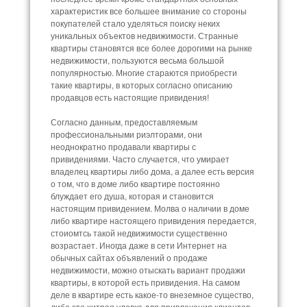
характеристик все большее внимание со стороны
покупателей стало уделяться поиску неких
уникальных объектов недвижимости. Странные
квартиры становятся все более дорогими на рынке
недвижимости, пользуются весьма большой
популярностью. Многие стараются приобрести
такие квартиры, в которых согласно описанию
продавцов есть настоящие привидения!
Согласно данным, предоставляемым
профессиональными риэлторами, они
неоднократно продавали квартиры с
привидениями. Часто случается, что умирает
владелец квартиры либо дома, а далее есть версия
о том, что в доме либо квартире постоянно
блуждает его душа, которая и становится
настоящим привидением. Молва о наличии в доме
либо квартире настоящего привидения передается,
стоиомтсь такой недвижимости существенно
возрастает. Иногда даже в сети Интернет на
обычных сайтах объявлений о продаже
недвижимости, можно отыскать вариант продажи
квартиры, в которой есть привидения. На самом
деле в квартире есть какое-то внеземное существо,
либо это хитрая уловка для привлечения клиентов