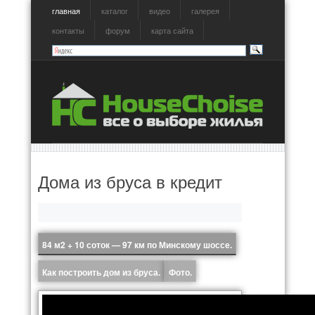
главная
каталог
видео
галерея
контакты
форум
карта сайта
Дома из бруса в кредит
84 м
2
+ 10 соток — 97 км по Минскому шоссе.
Как построить дом из бруса.
Фото.