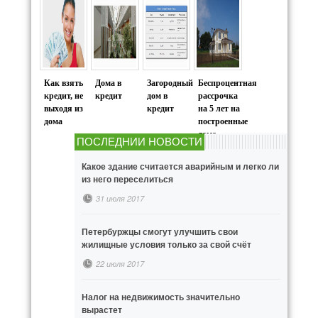
Как взять
Дома в
Загородный
Беспроцентная
кредит, не
кредит
дом в
рассрочка
выходя из
кредит
на 5 лет на
дома
построенные
дома
ПОСЛЕДНИИ НОВОСТИ
Какое здание считается аварийным и легко ли
из него переселиться
31 июля 2017
Петербуржцы смогут улучшить свои
жилищные условия только за свой счёт
22 июля 2017
Налог на недвижимость значительно
вырастет