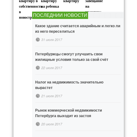
квартиру в
квартиру
квартиру
завещание
собственность
на ребенка
на
в
квартиру
ПОСЛЕДНИИ НОВОСТИ
новостройке
Какое здание считается аварийным и легко ли
из него переселиться
31 июля 2017
Петербуржцы смогут улучшить свои
жилищные условия только за свой счёт
22 июля 2017
Налог на недвижимость значительно
вырастет
21 июля 2017
Рынок коммерческой недвижимости
Петербурга выходит из застоя
20 июля 2017