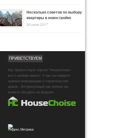
Несколько советов по выбору
квартиры в новостройке
26 июля 2017
ПРИВЕТСТВУЕМ
Вас приветствует портал "HouseChoise -
все о выборе жилья". У нас вы найдете
нужную информацию о строительстве
домов . Интересующий вас вопрос вы
можете обсудить на форуме.