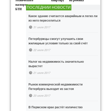
технического
квартиру
на ребенка
паспорта
ПОСЛЕДНИИ НОВОСТИ
БТИ
Какое здание считается аварийным и легко ли
из него переселиться
31 июля 2017
Петербуржцы смогут улучшить свои
жилищные условия только за свой счёт
22 июля 2017
Налог на недвижимость значительно
вырастет
21 июля 2017
Рынок коммерческой недвижимости
Петербурга выходит из застоя
20 июля 2017
В Пермском крае растёт количество