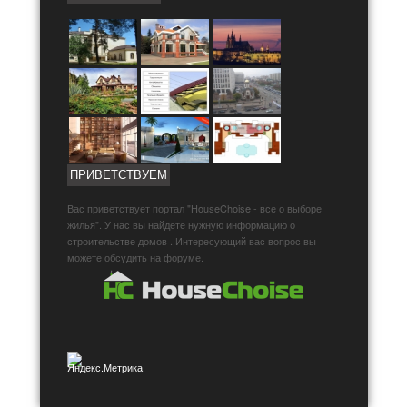
ПРИВЕТСТВУЕМ
Вас приветствует портал "HouseChoise - все о выборе
жилья". У нас вы найдете нужную информацию о
строительстве домов . Интересующий вас вопрос вы
можете обсудить на форуме.