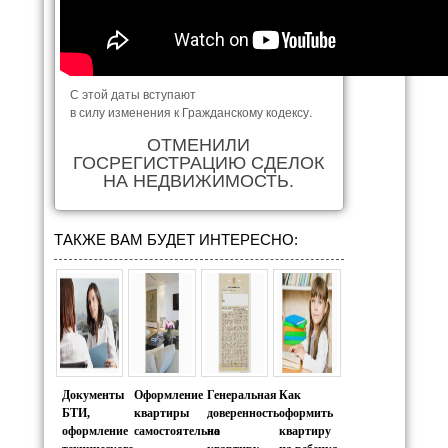
С этой даты вступают
в силу изменения к Гражданскому кодексу.
ОТМЕНИЛИ
ГОСРЕГИСТРАЦИЮ СДЕЛОК
НА НЕДВИЖИМОСТЬ.
ТАКЖЕ ВАМ БУДЕТ ИНТЕРЕСНО:
Документы
Оформление
Генеральная
Как
БТИ,
квартиры
доверенность
оформить
оформление
самостоятельно
на
квартиру