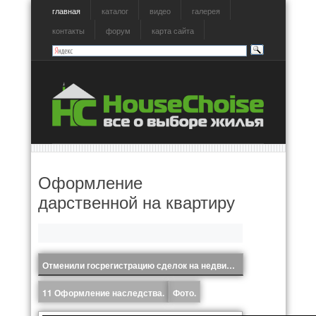
главная
каталог
видео
галерея
контакты
форум
карта сайта
Оформление
дарственной на квартиру
Отменили госрегистрацию сделок на недвижимость.
11 Оформление наследства.
Фото.