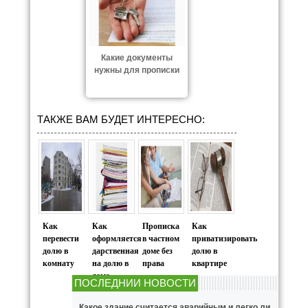
Какие документы
нужны для прописки
ТАКЖЕ ВАМ БУДЕТ ИНТЕРЕСНО:
Как
Как
Прописка
Как
перевести
оформляется
в частном
приватизировать
долю в
дарственная
доме без
долю в
комнату
на долю в
права
квартире
доме
ПОСЛЕДНИИ НОВОСТИ
Какое здание считается аварийным и легко ли