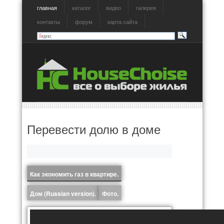
главная
каталог
видео
галерея
контакты
форум
карта сайта
Перевести долю в доме
Как экономить газ в квартире.
Дом (Russian version).
Фото.