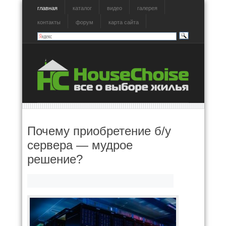
главная
каталог
видео
галерея
контакты
форум
карта сайта
Почему приобретение б/у
сервера — мудрое
решение?