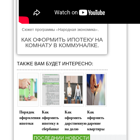
Сюжет программы «Народная экономика».
КАК ОФОРМИТЬ ИПОТЕКУ НА
КОМНАТУ В КОММУНАЛКЕ.
ТАКЖЕ ВАМ БУДЕТ ИНТЕРЕСНО:
Порядок
Как
Как
Как
оформления
оформить
оформить
оформить
ипотеки
ипотеку в
дарственную
дарение
сбербанке
на долю
квартиры
ПОСЛЕДНИИ НОВОСТИ