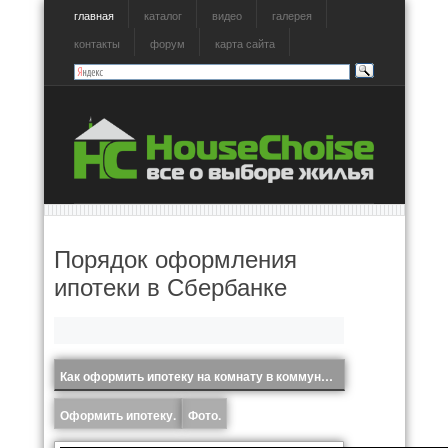
главная
каталог
видео
галерея
контакты
форум
карта сайта
Порядок оформления
ипотеки в Сбербанке
Как оформить ипотеку на комнату в коммуналке.
Оформить ипотеку.
Фото.