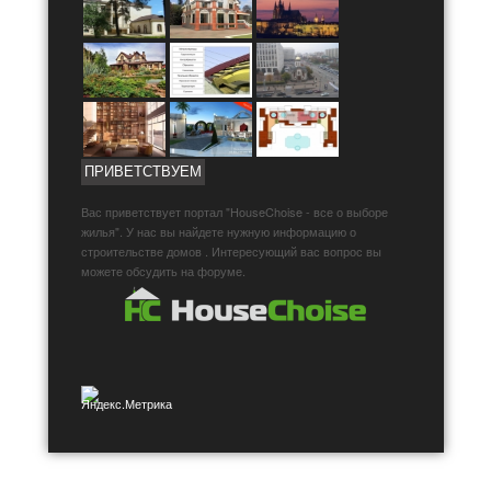
ПРИВЕТСТВУЕМ
Вас приветствует портал "HouseChoise - все о выборе
жилья". У нас вы найдете нужную информацию о
строительстве домов . Интересующий вас вопрос вы
можете обсудить на форуме.