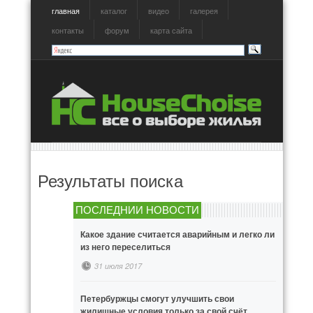
главная
каталог
видео
галерея
контакты
форум
карта сайта
Результаты поиска
ПОСЛЕДНИИ НОВОСТИ
Какое здание считается аварийным и легко ли
из него переселиться
31 июля 2017
Петербуржцы смогут улучшить свои
жилищные условия только за свой счёт