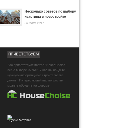
Несколько советов по выбору
квартиры в новостройке
26 июля 2017
ПРИВЕТСТВУЕМ
Вас приветствует портал "HouseChoise -
все о выборе жилья". У нас вы найдете
нужную информацию о строительстве
домов . Интересующий вас вопрос вы
можете обсудить на форуме.