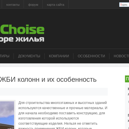
контакты
форум
карта сайта
РТИРЫ
ДОКУМЕНТЫ
КОМПАНИИ
ОСОБЕННОСТИ
НОВОСТ
ЖБИ колонн и их особенность
П
Для строительства многоэтажных и высотных зданий
используются качественные и прочные материалы. И
для начала необходимо поставить конструкцию, для
изготовления которой используются
соответствующие изделия. Нельзя не отметить
важность применения ЖБИ колонн, которые