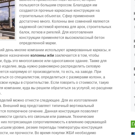
пользуются большим спросом. Благодаря им
создаются прочные каркасные конструкции на
строительных объектах. Сфер применения
достаточно много. Колонны вне сомнений являются
надежной системой крепежа для арок, строительных
балок, лотков и ригелей. Для изготовления
конструкции применяется высококлассный бетон
определенной марки.
ий день многие компании используют армированные каркасы, и
авное назначение
колонны жби
заключается в том, чтобы
, будь это многоэтажное или одноэтажное здание. Также для
то изделие, ведь нужно равномерно распределить силовую
ется напрямую от производителя, то есть, на заводе. При
ться со специалистом, определиться с размерами колонн, а
свои нужды в строительстве. Если говорить о стоимости, такую
 компании, куда вы решили обратиться за услугой, но расценки
.
зделий можно отнести следующее. Для их изготовления
а. Внешний вид представляет типичный вертикальный
ется поперечное сечение. Данная конструкция позволяет
димости сделать его связным или рамным. Технические
 У них потрясающая сопротивляемость к влиянию окружающей
Г
 высшем уровне, резкие перепады температуры конструкция
ности, ни прочности. Во время покупки ЖБИ необходимо