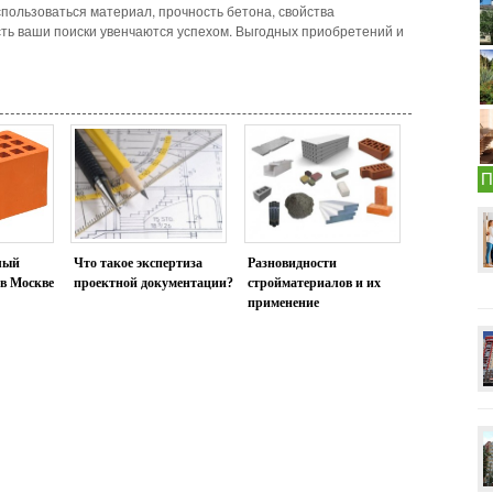
спользоваться материал, прочность бетона, свойства
усть ваши поиски увенчаются успехом. Выгодных приобретений и
П
лый
Что такое экспертиза
Разновидности
 в Москве
проектной документации?
стройматериалов и их
применение