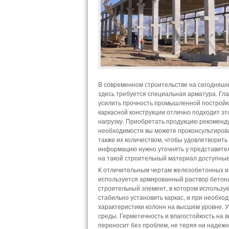
В современном строительстве на сегодняшн
здесь требуется специальная арматура. Гл
усилить прочность промышленной постройки
каркасной конструкции отлично подходит э
нагрузку. Приобретать продукцию рекоменду
необходимости вы можете проконсультирова
также их количеством, чтобы удовлетворить 
информацию нужно уточнять у представителя
на такой строительный материал доступные
К отличительным чертам железобетонных и
используется армированный раствор бетон
строительный элемент, в котором использу
стабильно установить каркас, и при необхо
характеристики колонн на высшем уровне.
среды. Герметичность и влагостойкость на
переносит без проблем, не теряя ни надеж