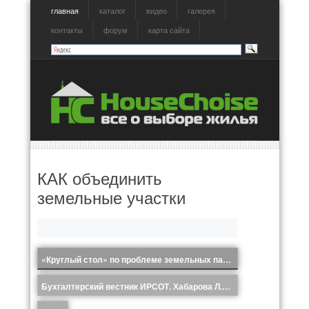
главная
каталог
видео
галерея
контакты
форум
карта сайта
КАК объединить
земельные участки
«Круглый стол» по проблеме земельных паев «ППО »Истро-Сенежское.
Бухгалтерский вестник ИРСОТ. Хабарова Л.П. Ответы на вопросы по налогу на прибыль.