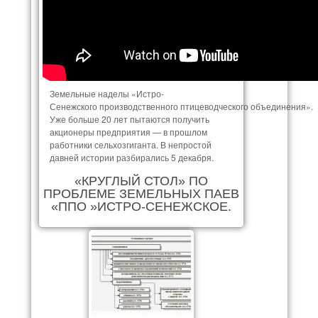
Земельные наделы «Истро-
Сенежского производственного птицеводческого объединения».
Уже больше 20 лет пытаются получить
акционеры предприятия — в прошлом
работники сельхозгиганта. В непростой
давней истории разбирались 5 декабря.
«КРУГЛЫЙ СТОЛ» ПО
ПРОБЛЕМЕ ЗЕМЕЛЬНЫХ ПАЕВ
«ППО »ИСТРО-СЕНЕЖСКОЕ.