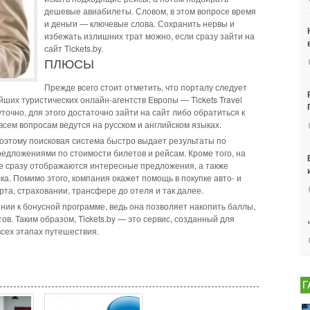
дешевые авиабилеты. Словом, в этом вопросе время
и деньги — ключевые слова. Сохранить нервы и
избежать излишних трат можно, если сразу зайти на
сайт Tickets.by.
ПЛЮСЫ
Прежде всего стоит отметить, что порталу следует
ейших туристических онлайн-агентств Европы — Tickets Travel
точно, для этого достаточно зайти на сайт либо обратиться к
всем вопросам ведутся на русском и английском языках.
 поэтому поисковая система быстро выдает результаты по
дложениями по стоимости билетов и рейсам. Кроме того, на
не сразу отображаются интересные предложения, а также
ка. Помимо этого, компания окажет помощь в покупке авто- и
та, страховании, трансфере до отеля и так далее.
ии к бонусной программе, ведь она позволяет накопить баллы,
в. Таким образом, Tickets.by — это сервис, созданный для
всех этапах путешествия.
Г