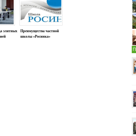
да элитных
Преимущества частной
нией
школы «Росинка»
П