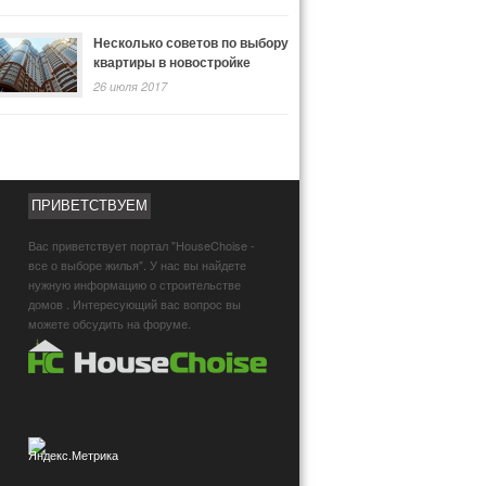
Несколько советов по выбору
квартиры в новостройке
26 июля 2017
ПРИВЕТСТВУЕМ
Вас приветствует портал "HouseChoise -
все о выборе жилья". У нас вы найдете
нужную информацию о строительстве
домов . Интересующий вас вопрос вы
можете обсудить на форуме.