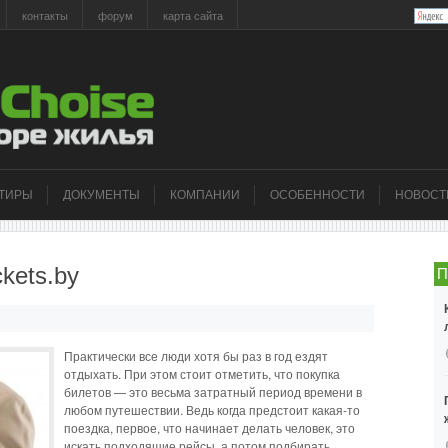
контакты
форум
карта сайта
РТИРЫ
ДОКУМЕНТЫ
КОМПАНИИ
ОСОБЕННОСТИ
НОВОСТ
kets.by
П
Практически все люди хотя бы раз в год ездят
отдыхать. При этом стоит отметить, что покупка
билетов — это весьма затратный период времени в
любом путешествии. Ведь когда предстоит какая-то
поездка, первое, что начинает делать человек, это
искать подходящие рейсы, а потом подбирать