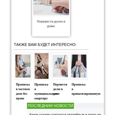
Перевести долю в
доме
ТАКЖЕ ВАМ БУДЕТ ИНТЕРЕСНО:
Прописка
Прописка
Перевести
Прописка
в частном
в
долю в
в
доме без
муниципальную
доме
приватизированную
права
квартиру
ПОСЛЕДНИИ НОВОСТИ
Какое здание считается аварийным и легко ли