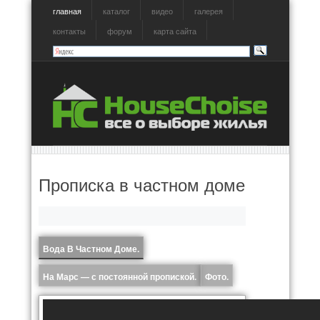
главная
каталог
видео
галерея
контакты
форум
карта сайта
Прописка в частном доме
Вода В Частном Доме.
На Марс — с постоянной пропиской.
Фото.