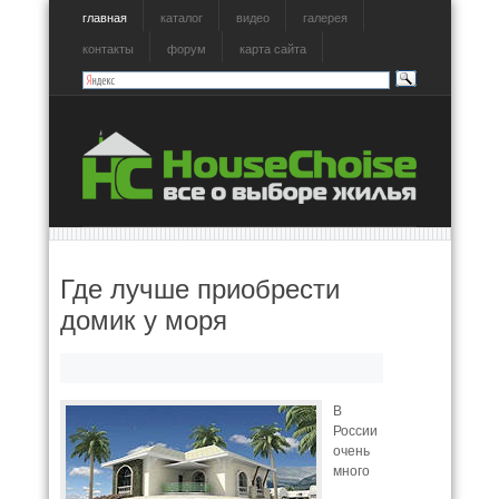
главная
каталог
видео
галерея
контакты
форум
карта сайта
Где лучше приобрести
домик у моря
В
России
очень
много