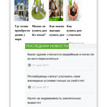
Где лучше
Можно ли
Как можно
Как
приобрести
купить дом
выгодно
купить дом
домик у
без земли?
купить дом
с участком
моря
в
собственность
ПОСЛЕДНИИ НОВОСТИ
Какое здание считается аварийным и легко ли
из него переселиться
31 июля 2017
Петербуржцы смогут улучшить свои
жилищные условия только за свой счёт
22 июля 2017
Налог на недвижимость значительно
вырастет