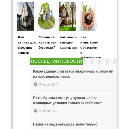
Как
Можно ли
Как можно
Как
купить дом
купить дом
выгодно
купить дом
в деревне
без земли?
купить дом
с участком
дешево
в
собственность
ПОСЛЕДНИИ НОВОСТИ
Какое здание считается аварийным и легко ли
из него переселиться
31 июля 2017
Петербуржцы смогут улучшить свои
жилищные условия только за свой счёт
22 июля 2017
Налог на недвижимость значительно